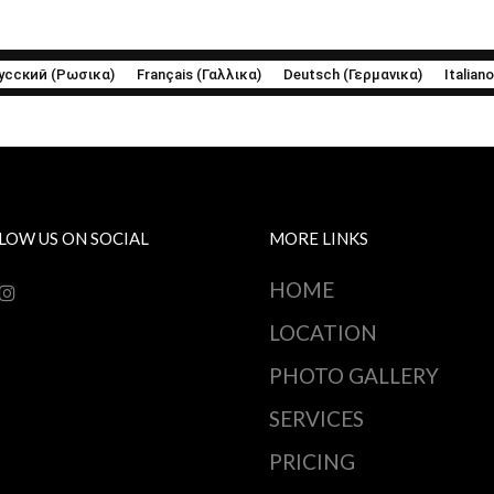
усский
(
Ρωσικα
)
Français
(
Γαλλικα
)
Deutsch
(
Γερμανικα
)
Italiano
LOW US ON SOCIAL
MORE LINKS
HOME
LOCATION
PHOTO GALLERY
SERVICES
PRICING