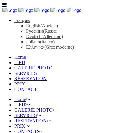
Français
English
(
Anglais
)
Русский
(
Russe
)
Deutsch
(
Allemand
)
Italiano
(
Italien
)
Ελληνικα
(
Grec moderne
)
Home
LIEU
GALERIE PHOTO
SERVICES
RÉSERVATION
PRIX
CONTACT
Home
LIEU
GALERIE PHOTO
SERVICES
RÉSERVATION
PRIX
CONTACT