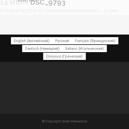
14 ИЮН
DSC_9793
КОНТАКТ
Posted at 05:37h
in
by
VillaHermioneAdministrator
0
Likes
FOLLOW US ON S
English
(
Английский
)
Русский
Français
(
Французский
)
Deutsch
(
Немецкий
)
Italiano
(
Итальянский
)
Ελληνικα
(
Греческий
)
© Copyright Qode Interactive