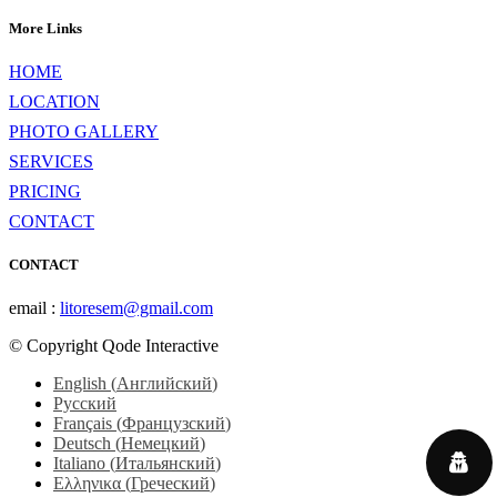
More Links
HOME
LOCATION
PHOTO GALLERY
SERVICES
PRICING
CONTACT
CONTACT
email :
litoresem@gmail.com
© Copyright Qode Interactive
English
(
Английский
)
Русский
Français
(
Французский
)
Deutsch
(
Немецкий
)
Italiano
(
Итальянский
)
Ελληνικα
(
Греческий
)