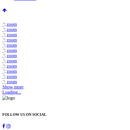
';
zoom
';
zoom
';
zoom
';
zoom
';
zoom
';
zoom
';
zoom
';
zoom
';
zoom
';
zoom
';
zoom
';
zoom
Show more
Loading...
FOLLOW US ON SOCIAL