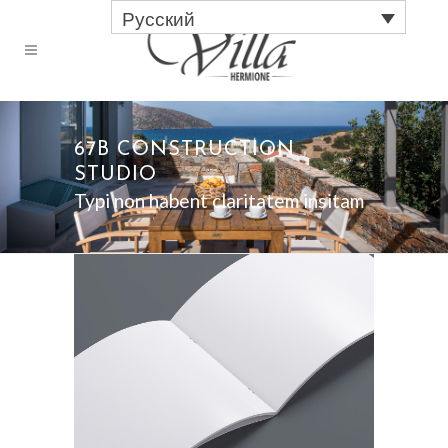
Русский
67B CONSTRUCTION
STUDIO
Typi non habent claritatem insitam